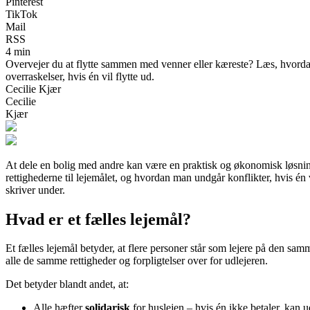
Pinterest
TikTok
Mail
RSS
4 min
Overvejer du at flytte sammen med venner eller kæreste? Læs, hvordan 
overraskelser, hvis én vil flytte ud.
Cecilie Kjær
Cecilie
Kjær
At dele en bolig med andre kan være en praktisk og økonomisk løsning 
rettighederne til lejemålet, og hvordan man undgår konflikter, hvis én
skriver under.
Hvad er et fælles lejemål?
Et fælles lejemål betyder, at flere personer står som lejere på den sam
alle de samme rettigheder og forpligtelser over for udlejeren.
Det betyder blandt andet, at:
Alle hæfter
solidarisk
for huslejen – hvis én ikke betaler, kan 