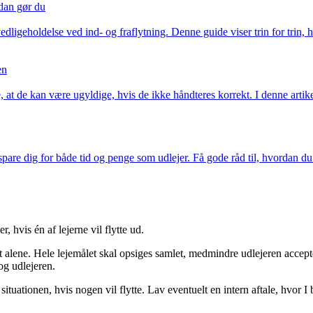
ådan gør du
dligeholdelse ved ind- og fraflytning. Denne guide viser trin for trin, 
en
, at de kan være ugyldige, hvis de ikke håndteres korrekt. I denne arti
pare dig for både tid og penge som udlejer. Få gode råd til, hvordan du 
, hvis én af lejerne vil flytte ud.
t alene. Hele lejemålet skal opsiges samlet, medmindre udlejeren accepter
og udlejeren.
ituationen, hvis nogen vil flytte. Lav eventuelt en intern aftale, hvor I