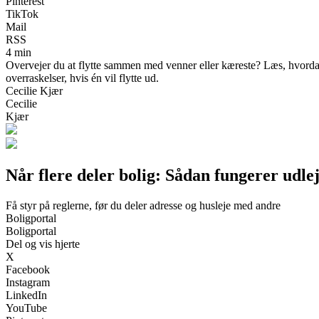
Pinterest
TikTok
Mail
RSS
4 min
Overvejer du at flytte sammen med venner eller kæreste? Læs, hvordan 
overraskelser, hvis én vil flytte ud.
Cecilie Kjær
Cecilie
Kjær
Når flere deler bolig: Sådan fungerer udlej
Få styr på reglerne, før du deler adresse og husleje med andre
Boligportal
Boligportal
Del og vis hjerte
X
Facebook
Instagram
LinkedIn
YouTube