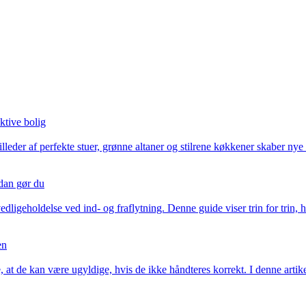
ktive bolig
illeder af perfekte stuer, grønne altaner og stilrene køkkener skaber n
ådan gør du
dligeholdelse ved ind- og fraflytning. Denne guide viser trin for trin, 
en
, at de kan være ugyldige, hvis de ikke håndteres korrekt. I denne arti