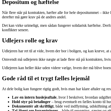
Depositum og hæftelse
Når flere står på kontrakten, hæfter alle for hele depositummet – ikke
derefter må gøre krav på de andres andel.
Det kan virke urimeligt, men sådan fungerer solidarisk hæftelse. Derfo
konflikter senere.
Udlejers rolle og krav
Udlejeren har ret til at vide, hvem der bor i boligen, og kan kræve, at 
Omvendt må udlejeren ikke nægte at lade flere stå på kontrakten, hvis 
Udlejeren kan heller ikke uden videre vælge, hvem der må blive boende, 
Gode råd til et trygt fælles lejemål
At dele bolig kan fungere rigtig godt, hvis man har klare aftaler og re
Lav en intern huslejeaftale
, hvor I beskriver, hvordan udgifte
Hold styr på betalinger
– brug eventuelt en fælles konto til hu
Dokumentér alt skriftligt
, både ved indflytning, udskiftning a
Tal åbent om forventninger
– både til rengøring, gæster og 