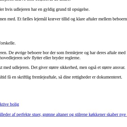
er hvis udlejeren har en gyldig grund til opsigelse.
men med. Et fælles lejemål kræver tillid og klare aftaler mellem beboern
orskelle.
ren. De øvrige beboere bor der som fremlejere og har deres aftale med 
vedlejeren selv flytter eller bryder reglerne.
akt med udlejeren. Det giver større sikkerhed, men også et større ansvar.
ltid få en skriftlig fremlejeaftale, så dine rettigheder er dokumenteret.
ktive bolig
illeder af perfekte stuer, grønne altaner og stilrene køkkener skaber n