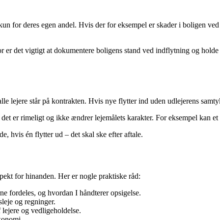
 kun for deres egen andel. Hvis der for eksempel er skader i boligen ved 
r er det vigtigt at dokumentere boligens stand ved indflytning og holde
alle lejere står på kontrakten. Hvis nye flytter ind uden udlejerens samt
det er rimeligt og ikke ændrer lejemålets karakter. For eksempel kan et p
hvis én flytter ud – det skal ske efter aftale.
spekt for hinanden. Her er nogle praktiske råd:
rne fordeles, og hvordan I håndterer opsigelse.
sleje og regninger.
f lejere og vedligeholdelse.
økonomi.