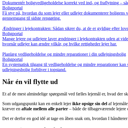
Dokumentér boligvedligeholdelse korrekt ved ind- og fraflytning – s
Boligportal
Få styr på, hvordan du som lejer eller udlejer dokumenterer boligens ve
gennemgang til sidste rengøring.
Ændringer i lejekontrakten: Sådan sikrer du, at de er gyldige efter lov
Boligportal
Mange lejere og udlejere laver ændringer i lejekontrakten uden at vide
hvornår udlejer kan ændre vilkår, og hvilke rettigheder lejer har.
Planlæg vedligeholdelse og mindre reparationer i din udlejningsbolig
Boligportal
En systematisk tilgang til vedligeholdelse og mindre reparationer kan s
udlejningsbolig forbliver i topstand.
Når én vil flytte ud
Et af de mest almindelige spørgsmål ved fælles lejemål er, hvad der sker
Som udgangspunkt kan en enkelt lejer
ikke opsige sin del
af lejemåle
kræver en
aftale mellem alle parter
– både de tilbageværende lejere 
Det er derfor en god idé at tage en åben snak om, hvordan I håndterer s