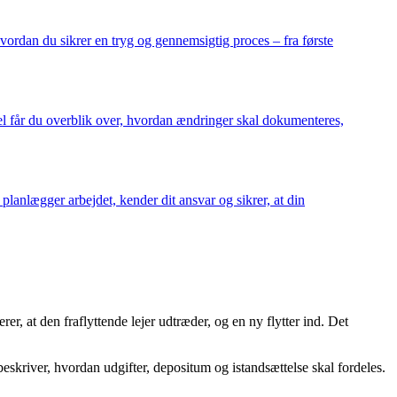
hvordan du sikrer en tryg og gennemsigtig proces – fra første
kel får du overblik over, hvordan ændringer skal dokumenteres,
planlægger arbejdet, kender dit ansvar og sikrer, at din
er, at den fraflyttende lejer udtræder, og en ny flytter ind. Det
 beskriver, hvordan udgifter, depositum og istandsættelse skal fordeles.