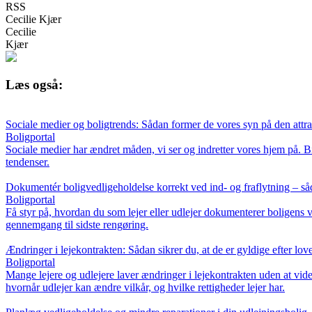
RSS
Cecilie Kjær
Cecilie
Kjær
Læs også:
Sociale medier og boligtrends: Sådan former de vores syn på den attra
Boligportal
Sociale medier har ændret måden, vi ser og indretter vores hjem på. B
tendenser.
Dokumentér boligvedligeholdelse korrekt ved ind- og fraflytning – s
Boligportal
Få styr på, hvordan du som lejer eller udlejer dokumenterer boligens ve
gennemgang til sidste rengøring.
Ændringer i lejekontrakten: Sådan sikrer du, at de er gyldige efter lov
Boligportal
Mange lejere og udlejere laver ændringer i lejekontrakten uden at vide
hvornår udlejer kan ændre vilkår, og hvilke rettigheder lejer har.