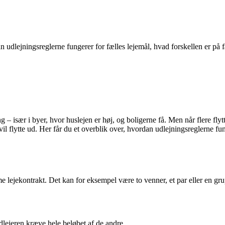
udlejningsreglerne fungerer for fælles lejemål, hvad forskellen er på 
– især i byer, hvor huslejen er høj, og boligerne få. Men når flere fl
 vil flytte ud. Her får du et overblik over, hvordan udlejningsreglerne 
me lejekontrakt. Det kan for eksempel være to venner, et par eller en gru
udlejeren kræve hele beløbet af de andre.