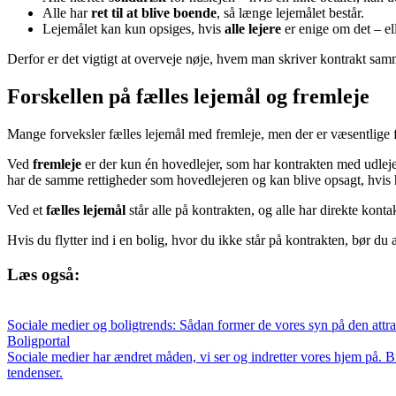
Alle har
ret til at blive boende
, så længe lejemålet består.
Lejemålet kan kun opsiges, hvis
alle lejere
er enige om det – ell
Derfor er det vigtigt at overveje nøje, hvem man skriver kontrakt sam
Forskellen på fælles lejemål og fremleje
Mange forveksler fælles lejemål med fremleje, men der er væsentlige f
Ved
fremleje
er der kun én hovedlejer, som har kontrakten med udleje
har de samme rettigheder som hovedlejeren og kan blive opsagt, hvis ho
Ved et
fælles lejemål
står alle på kontrakten, og alle har direkte kont
Hvis du flytter ind i en bolig, hvor du ikke står på kontrakten, bør du a
Læs også:
Sociale medier og boligtrends: Sådan former de vores syn på den attra
Boligportal
Sociale medier har ændret måden, vi ser og indretter vores hjem på. B
tendenser.